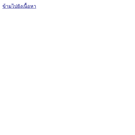
ข้ามไปยังเนื้อหา
The Office of International Affairs
and Global Network
CUBIC