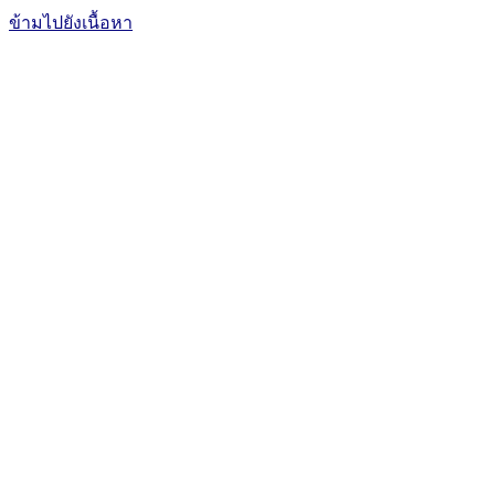
ข้ามไปยังเนื้อหา
The Office of International Affairs
and Global Network
CUBIC