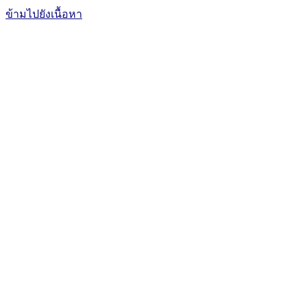
ข้ามไปยังเนื้อหา
The Office of International Affairs
and Global Network
CUBIC