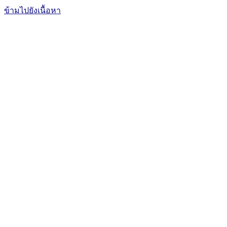
ข้ามไปยังเนื้อหา
The Office of International Affairs
and Global Network
CUBIC