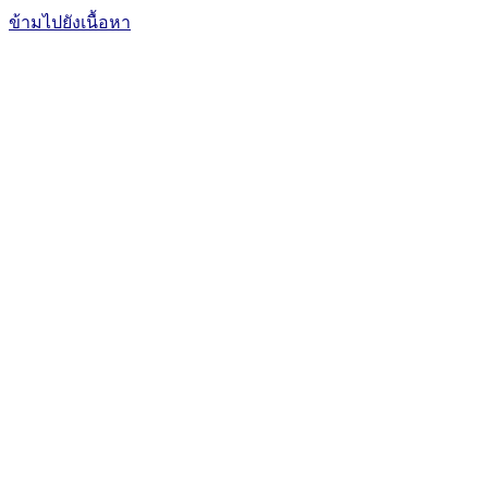
ข้ามไปยังเนื้อหา
The Office of International Affairs
and Global Network
CUBIC