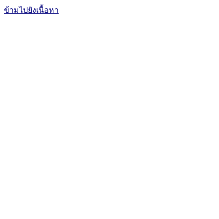
ข้ามไปยังเนื้อหา
The Office of International Affairs
and Global Network
CUBIC