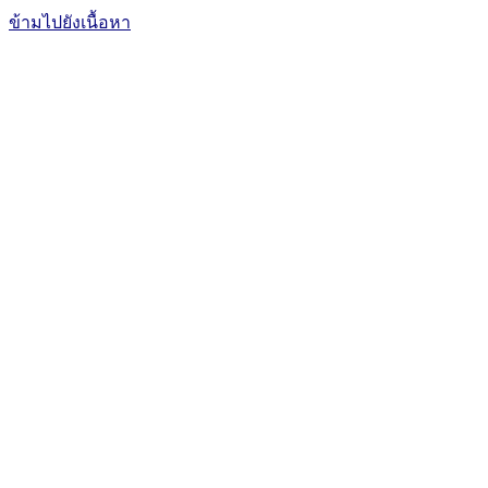
ข้ามไปยังเนื้อหา
The Office of International Affairs
and Global Network
CUBIC