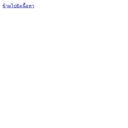
ข้ามไปยังเนื้อหา
The Office of International Affairs
and Global Network
CUBIC