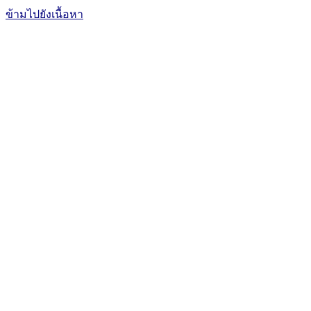
ข้ามไปยังเนื้อหา
The Office of International Affairs
and Global Network
CUBIC