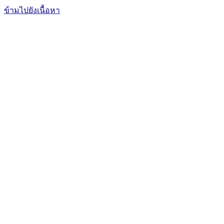
ข้ามไปยังเนื้อหา
The Office of International Affairs
and Global Network
CUBIC