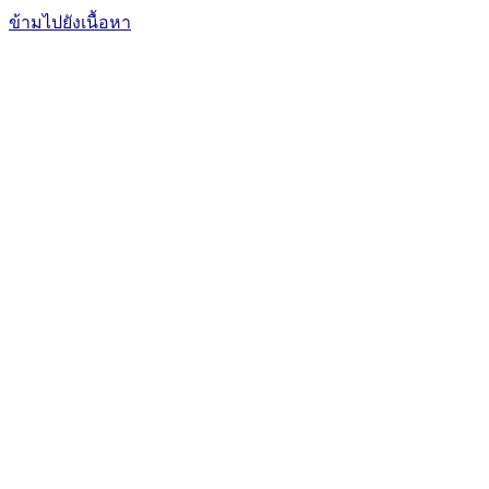
ข้ามไปยังเนื้อหา
The Office of International Affairs
and Global Network
CUBIC