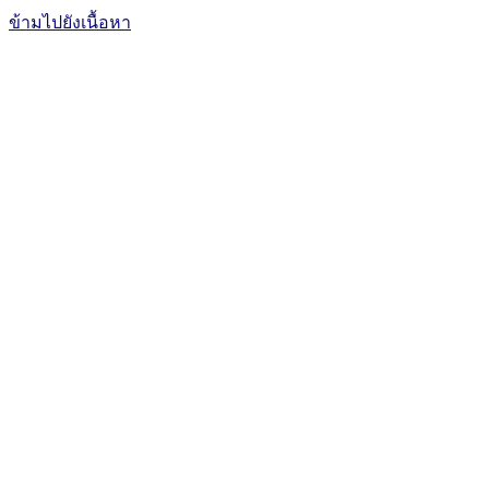
ข้ามไปยังเนื้อหา
The Office of International Affairs
and Global Network
CUBIC