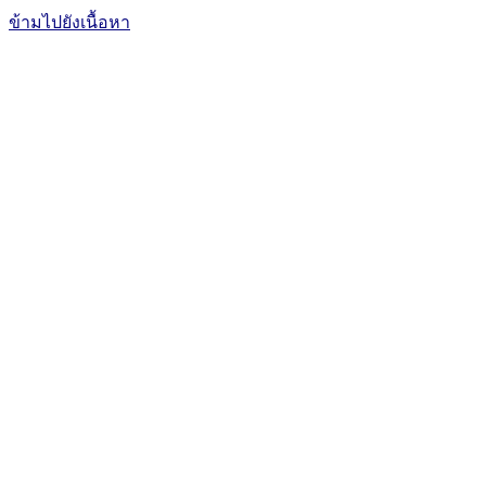
ข้ามไปยังเนื้อหา
The Office of International Affairs
and Global Network
CUBIC