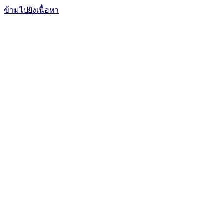
ข้ามไปยังเนื้อหา
The Office of International Affairs
and Global Network
CUBIC