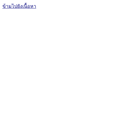
ข้ามไปยังเนื้อหา
The Office of International Affairs
and Global Network
CUBIC