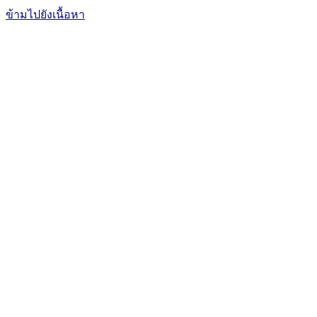
ข้ามไปยังเนื้อหา
The Office of International Affairs
and Global Network
CUBIC