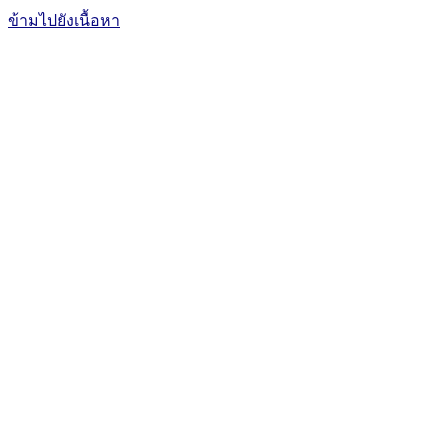
ข้ามไปยังเนื้อหา
The Office of International Affairs
and Global Network
CUBIC