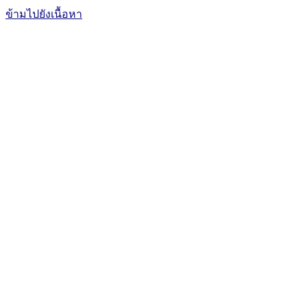
ข้ามไปยังเนื้อหา
The Office of International Affairs
and Global Network
CUBIC