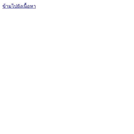
ข้ามไปยังเนื้อหา
The Office of International Affairs
and Global Network
CUBIC