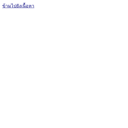
ข้ามไปยังเนื้อหา
The Office of International Affairs
and Global Network
CUBIC