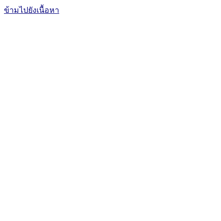
ข้ามไปยังเนื้อหา
The Office of International Affairs
and Global Network
CUBIC