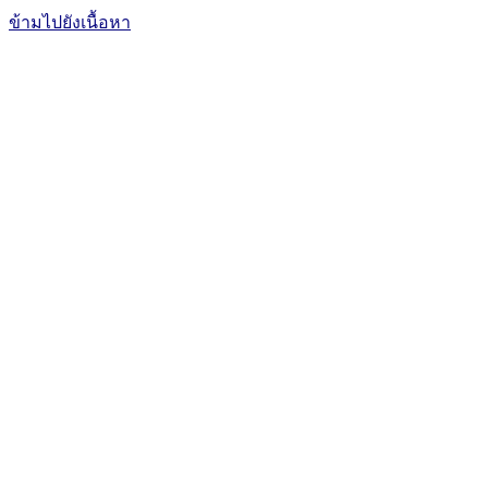
ข้ามไปยังเนื้อหา
The Office of International Affairs
and Global Network
CUBIC