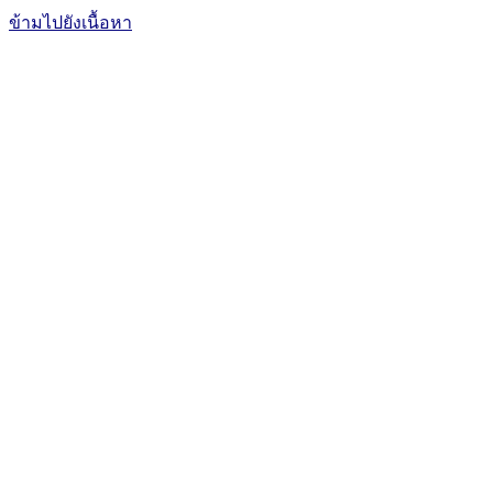
ข้ามไปยังเนื้อหา
The Office of International Affairs
and Global Network
CUBIC